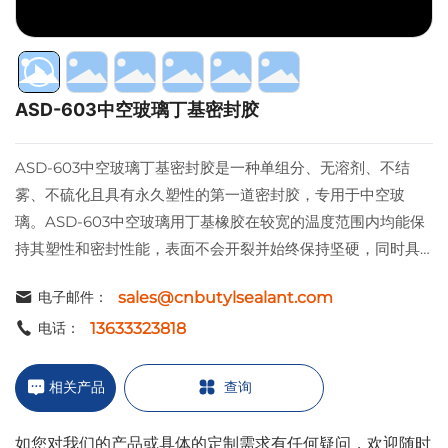
ASD-603中空玻璃丁基密封胶
ASD-603中空玻璃丁基密封胶是一种单组分、无溶剂、不结
雾、不硫化且具有永久塑性的第一道密封胶，专用于中空玻
璃。ASD-603中空玻璃用丁基橡胶在较宽的温度范围内均能保
持其塑性和密封性能，表面不会开裂并始终保持坚硬，同时具
备优异的耐老化性能。该产品对玻璃、铝合金、镀锌钢、不锈
sales@cnbutylsealant.com
电子邮件：
钢等材料均具有出色的粘接性能。
13633323818
电话：
相关产品
查询
如您对我们的产品或具体的定制需求有任何疑问，欢迎随时