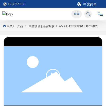
13633323818
中文简体
العربية
查询
Deutsch
इंडिया
首页
ASD-603中空玻璃丁基密封胶
产品
中空玻璃丁基密封胶
首页
Российская
한국
产品中心
Portugal
日本語
关于我们
English
中文简体
Français
服务支持
España
新闻资讯
联系我们